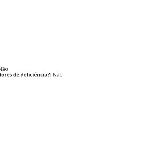
Não
ores de deficiência?:
Não