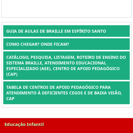
GUIA DE AULAS DE BRAILLE EM ESPÍRITO SANTO
COMO CHEGAR? ONDE FICAM?
CATÁLOGO, PESQUISA, LISTAGEM, ROTEIRO DE ENSINO DO
SISTEMA BRAILLE, ATENDIMENTO EDUCACIONAL
ESPECIALIZADO (AEE), CENTRO DE APOIO PEDAGÓGICO
(CAP)
TABELA DE CENTROS DE APOIO PEDAGÓGICO PARA
ATENDIMENTO À DEFICIENTES CEGOS E DE BAIXA VISÃO,
CAP
Educação Infantil